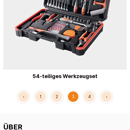
54-teiliges Werkzeugset
‹
1
2
3
4
›
ÜBER